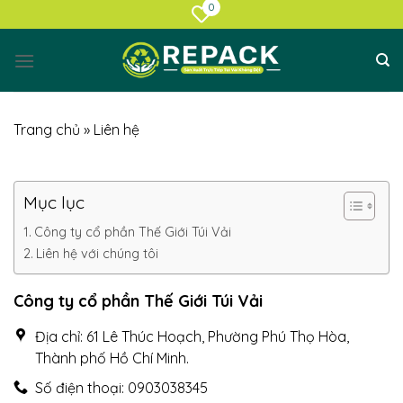
0
Chuyển
đến
nội
dung
Trang chủ
»
Liên hệ
Mục lục
Công ty cổ phần Thế Giới Túi Vải
Liên hệ với chúng tôi
Công ty cổ phần Thế Giới Túi Vải
Địa chỉ: 61 Lê Thúc Hoạch, Phường Phú Thọ Hòa,
Thành phố Hồ Chí Minh.
Số điện thoại: 0903038345