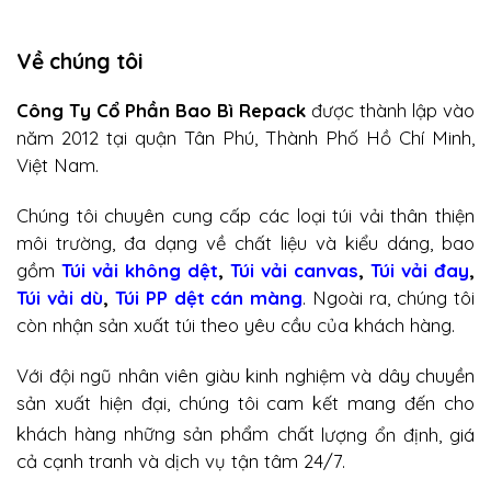
Về chúng tôi
Công Ty Cổ Phần Bao Bì Repack
được thành lập vào
năm 2012 tại quận Tân Phú, Thành Phố Hồ Chí Minh,
Việt Nam.
Chúng tôi chuyên cung cấp các loại túi vải thân thiện
môi trường, đa dạng về chất liệu và kiểu dáng, bao
gồm
Túi vải không dệt
,
Túi vải canvas
,
Túi vải đay
,
Túi vải dù
,
Túi PP dệt cán màng
. Ngoài ra, chúng tôi
còn nhận sản xuất túi theo yêu cầu của khách hàng.
Với
đội ngũ nhân viên giàu kinh nghiệm và dây chuyền
sản xuất hiện đại, chúng tôi cam kết mang đến cho
khách hàng những sản phẩm chất
lượng ổn định, giá
cả cạnh tranh và dịch vụ tận tâm 24/7.