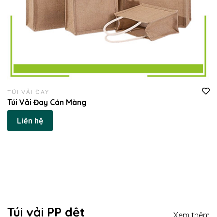
TÚI VẢI ĐAY
Túi Vải Đay Cán Màng
Liên hệ
Túi vải PP dệt
Xem thêm